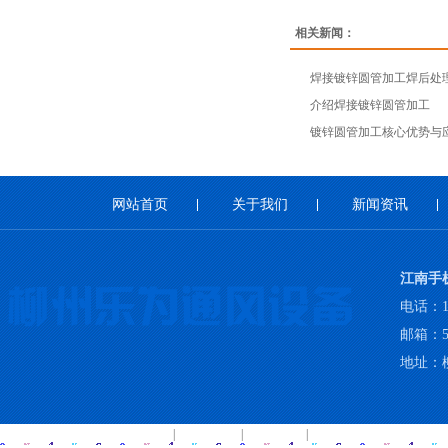
相关新闻：
焊接镀锌圆管加工焊后处
介绍焊接镀锌圆管加工
镀锌圆管加工核心优势与
网站首页
关于我们
新闻资讯
江南手机
江南手
电话：13
邮箱：
地址：
乐动网页版登录入口_乐动(中国)
|
江南网页版
|
ld官方网站
|
江南官方网站_江南jiangn