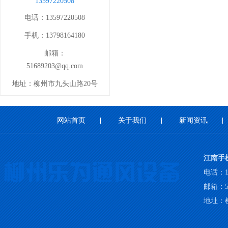
13597220508
电话：13597220508
手机：13798164180
邮箱：
51689203@qq.com
地址：柳州市九头山路20号
网站首页
关于我们
新闻资讯
江南手机
江南手
电话：13
邮箱：
地址：