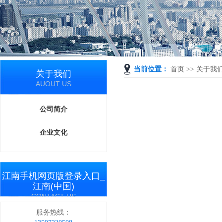
当前位置：
首页
>>
关于我
关于我们
AUOUT US
公司简介
企业文化
江南手机网页版登录入口_
江南(中国)
CONTACT US
服务热线：